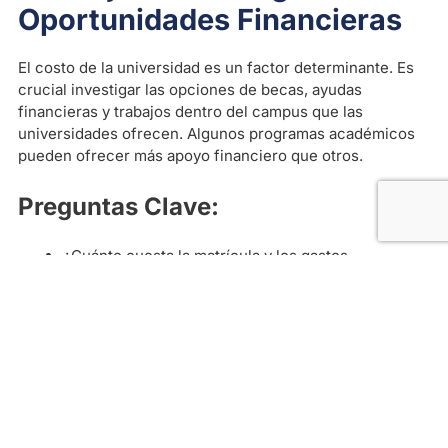
Oportunidades Financieras
El costo de la universidad es un factor determinante. Es
crucial investigar las opciones de becas, ayudas
financieras y trabajos dentro del campus que las
universidades ofrecen. Algunos programas académicos
pueden ofrecer más apoyo financiero que otros.
Preguntas Clave:
¿Cuánto cuesta la matrícula y los gastos
adicionales?
¿Ofrecen becas o programas de ayuda financiera?
¿Qué tipo de programas de financiamiento están
disponibles?
Consejo 5: Examina las
Oportunidades de Desarrollo